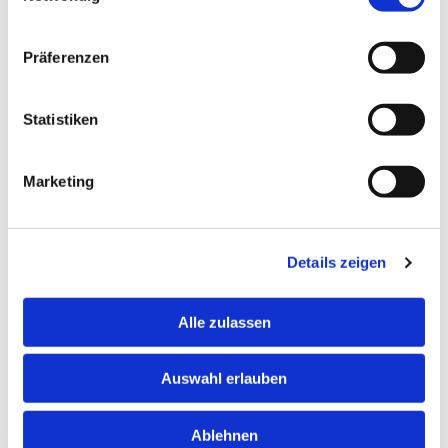
wir Sie, allein oder mit einer Begleitung,
zuverlässig. Gerne vereinbaren wir auch
regelmäßige Fahrten.
Präferenzen
Statistiken
Marketing
Flughafentransfer
Damit der Urlaub oder die Geschäftsreise
Details zeigen
entspannt beginnen und enden kann, übernehmen
wir gerne Ihren jeweiligen Flughafentransfer.
Alle zulassen
Auswahl erlauben
Ablehnen