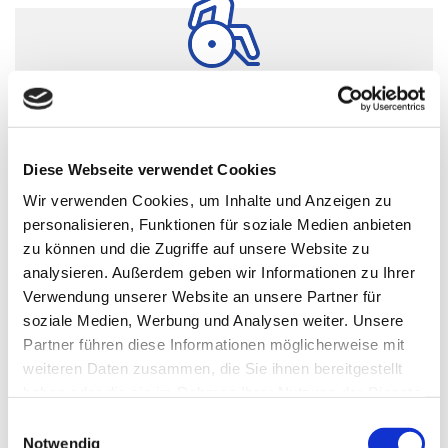
Rollstuhlfahrten
Ob Sie Familie und Freunde besuchen, Einkaufen
Diese Webseite verwendet Cookies
möchten oder einen Arzttermin haben, wir fahren
Sie sicher in unseren rollstuhlgerechten
Wir verwenden Cookies, um Inhalte und Anzeigen zu
Fahrzeugen.
personalisieren, Funktionen für soziale Medien anbieten
zu können und die Zugriffe auf unsere Website zu
analysieren. Außerdem geben wir Informationen zu Ihrer
Verwendung unserer Website an unsere Partner für
soziale Medien, Werbung und Analysen weiter. Unsere
Partner führen diese Informationen möglicherweise mit
weiteren Daten zusammen, die Sie ihnen bereitgestellt
Krankenfahrten
haben oder die sie im Rahmen Ihrer Nutzung der Dienste
gesammelt haben.
Einwilligungsauswahl
Zu all Ihren Arzt- und Krankenhausterminen fahren
Notwendig